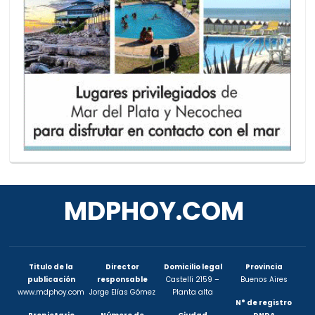
MDPHOY.COM
Titulo de la
Director
Domicilio legal
Provincia
publicación
responsable
Castelli 2159 –
Buenos Aires
www.mdphoy.com
Jorge Elías Gómez
Planta alta
N° de registro