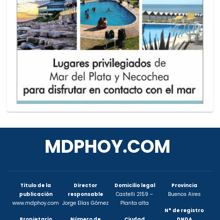
MDPHOY.COM
Titulo de la
Director
Domicilio legal
Provincia
publicación
responsable
Castelli 2159 –
Buenos Aires
www.mdphoy.com
Jorge Elías Gómez
Planta alta
N° de registro
Propietario
Número de
Ciudad
DNDA