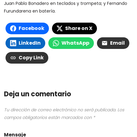
Juan Pablo Bonadero en teclados y trompeta; y Fernando
Furundarena en batería.
Facebook
Share on X
LinkedIn
WhatsApp
Email
Copy Link
Deja un comentario
Tu dirección de correo electrónico no será publicada.
Los
campos obligatorios están marcados con
*
Mensaje