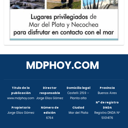
MDPHOY.COM
Titulo de la
Director
Domicilio legal
Provincia
publicación
responsable
Castelli 2159 –
Buenos Aires
www.mdphoy.com
Jorge Elías Gómez
Planta alta
N° de registro
Propietario
Número de
Ciudad
DNDA
Jorge Elías Gómez
edición
Mar del Plata
Registro DNDA Nº
6764
51014176