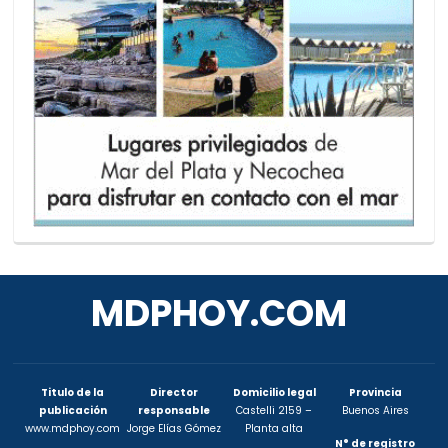
MDPHOY.COM
Titulo de la
Director
Domicilio legal
Provincia
publicación
responsable
Castelli 2159 –
Buenos Aires
www.mdphoy.com
Jorge Elías Gómez
Planta alta
N° de registro