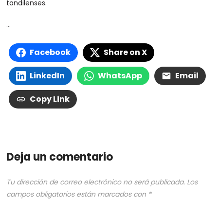
tandilenses.
…
Facebook
Share on X
LinkedIn
WhatsApp
Email
Copy Link
Deja un comentario
Tu dirección de correo electrónico no será publicada.
Los
campos obligatorios están marcados con
*