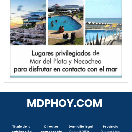
MDPHOY.COM
Titulo de la
Director
Domicilio legal
Provincia
publicación
responsable
Castelli 2159 –
Buenos Aires