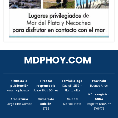
MDPHOY.COM
Titulo de la
Director
Domicilio legal
Provincia
publicación
responsable
Castelli 2159 –
Buenos Aires
www.mdphoy.com
Jorge Elías Gómez
Planta alta
N° de registro
Propietario
Número de
Ciudad
DNDA
Jorge Elías Gómez
edición
Mar del Plata
Registro DNDA Nº
6765
51014176