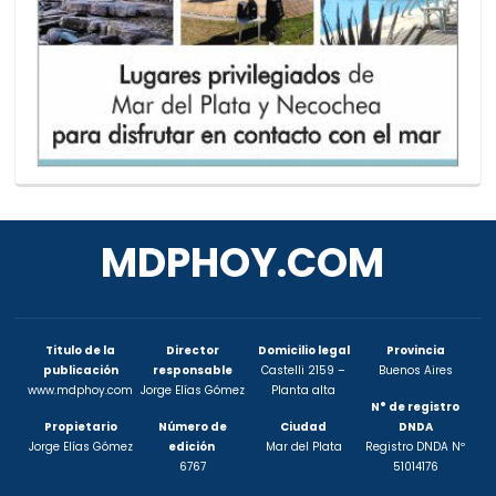
MDPHOY.COM
Titulo de la
Director
Domicilio legal
Provincia
publicación
responsable
Castelli 2159 –
Buenos Aires
www.mdphoy.com
Jorge Elías Gómez
Planta alta
N° de registro
Propietario
Número de
Ciudad
DNDA
Jorge Elías Gómez
edición
Mar del Plata
Registro DNDA Nº
6767
51014176