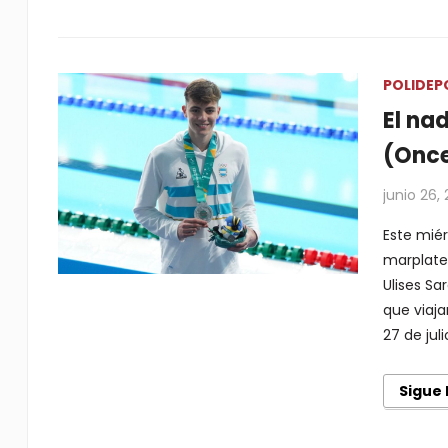
POLIDEP
El na
(Once
junio 26,
Este mié
marplate
Ulises Sa
que viaja
27 de juli
Sigue