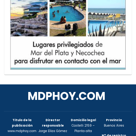
MDPHOY.COM
Titulo de la
Director
Domicilio legal
Provincia
publicación
responsable
Castelli 2159 –
Buenos Aires
www.mdphoy.com
Jorge Elías Gómez
Planta alta
N° de registro