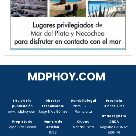
MDPHOY.COM
Titulo de la
Director
Domicilio legal
Provincia
publicación
responsable
Castelli 2159 –
Buenos Aires
www.mdphoy.com
Jorge Elías Gómez
Planta alta
N° de registro
Propietario
Número de
Ciudad
DNDA
Jorge Elías Gómez
edición
Mar del Plata
Registro DNDA Nº
6765
51014176