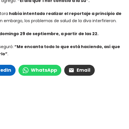
y agregó:
“El día que Thor conoció a la Su”.
tora
había intentado realizar el reportaje a principio de
n embargo, los problemas de salud de la diva interfirieron.
omingo 29 de septiembre, a partir de las 22.
seguró:
“Me encanta todo lo que está haciendo, así que
rlo”
.
kedIn
WhatsApp
Email