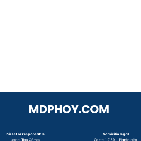
MDPHOY.COM
Director responsable
Domicilio legal
Jorge Elías Gómez
Castelli 2159 – Planta alta