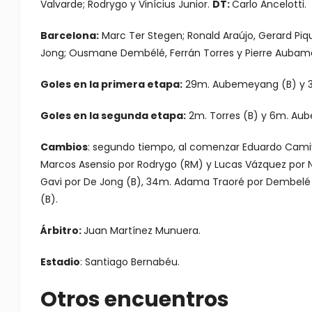
Valvarde; Rodrygo y Vinícius Junior.
DT:
Carlo Ancelotti.
Barcelona:
Marc Ter Stegen; Ronald Araújo, Gerard Piqué
Jong; Ousmane Dembélé, Ferrán Torres y Pierre Auba
Goles en la primera etapa:
29m. Aubemeyang (B) y 38
Goles en la segunda etapa:
2m. Torres (B) y 6m. Au
Cambios
: segundo tiempo, al comenzar Eduardo Camivi
Marcos Asensio por Rodrygo (RM) y Lucas Vázquez po
Gavi por De Jong (B), 34m. Adama Traoré por Dembelé (
(B).
Árbitro:
Juan Martínez Munuera.
Estadio
: Santiago Bernabéu.
Otros encuentros