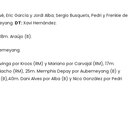
, Eric García y Jordi Alba; Sergio Busquets, Pedri y Frenkie de
meyang.
DT:
Xavi Hernández.
m. Araújo (B).
bemeyang.
nga por Kroos (RM) y Mariano por Carvajal (RM), 17m.
r Nacho (RM), 25m. Memphis Depay por Aubemeyang (B) y
B),40m. Dani Alves por Alba (B) y Nico González por Pedri