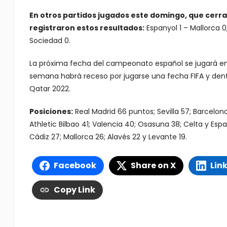
En otros partidos jugados este domingo, que cerrar
registraron estos resultados:
Espanyol 1 – Mallorca 0, 
Sociedad 0.
La próxima fecha del campeonato español se jugará entre
semana habrá receso por jugarse una fecha FIFA y dent
Qatar 2022.
Posiciones:
Real Madrid 66 puntos; Sevilla 57; Barcelona 
Athletic Bilbao 41; Valencia 40; Osasuna 38; Celta y Esp
Cádiz 27; Mallorca 26; Alavés 22 y Levante 19.
Facebook
Share on X
Lin
Copy Link