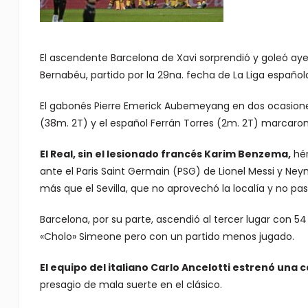
El ascendente Barcelona de Xavi sorprendió y goleó ayer 
Bernabéu, partido por la 29na. fecha de La Liga española
El gabonés Pierre Emerick Aubemeyang en dos ocasiones
(38m. 2T) y el español Ferrán Torres (2m. 2T) marcaron 
El Real, sin el lesionado francés Karim Benzema,
hér
ante el Paris Saint Germain (PSG) de Lionel Messi y Ney
más que el Sevilla, que no aprovechó la localía y no pa
Barcelona, por su parte, ascendió al tercer lugar con 5
«Cholo» Simeone pero con un partido menos jugado.
El equipo del italiano Carlo Ancelotti estrenó una 
presagio de mala suerte en el clásico.