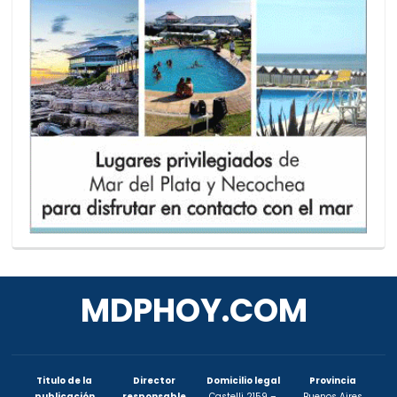
MDPHOY.COM
Titulo de la
Director
Domicilio legal
Provincia
publicación
responsable
Castelli 2159 –
Buenos Aires