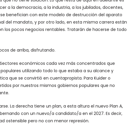
isis que no tiene solución. Lo que resta de aquí en adelante es
 a la democracia, a la industria, a los jubilados, docentes,
o se benefician con este modelo de destrucción del aparato
nal del mandato, y por otro lado, en esta misma carrera están
on los pocos negocios rentables. Tratarán de hacerse de todo
cos de arriba, disfrutando.
 Sectores económicos cada vez más concentrados que
opulares utilizando todo lo que estaba a su alcance y
lítica que se convirtió en cuentapropista. Para Kuider o
etidos por nuestros mismos gobiernos populares que no
ante.
se. La derecha tiene un plan, a esta altura el nuevo Plan A,
obernando con un nuevo/a candidato/a en el 2027. Es decir,
ad ostensible pero no con menor represión.