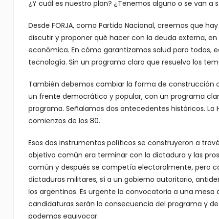
¿Y cuál es nuestro plan? ¿Tenemos alguno o se van a 
Desde FORJA, como Partido Nacional, creemos que hay
discutir y proponer qué hacer con la deuda externa, en l
económica. En cómo garantizamos salud para todos, edu
tecnología. Sin un programa claro que resuelva los tema
También debemos cambiar la forma de construcción de l
un frente democrático y popular, con un programa clar
programa. Señalamos dos antecedentes históricos. La Ho
comienzos de los 80.
Esos dos instrumentos políticos se construyeron a trav
objetivo común era terminar con la dictadura y las pr
común y después se competía electoralmente, pero co
dictaduras militares, sí a un gobierno autoritario, ant
los argentinos. Es urgente la convocatoria a una mesa d
candidaturas serán la consecuencia del programa y de l
podemos equivocar.