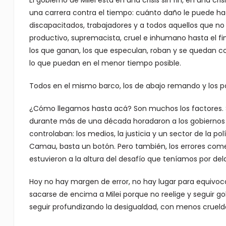
El gobierno de Milei está en una crisis sin fin, en una cr
una carrera contra el tiempo: cuánto daño le puede hacer
discapacitados, trabajadores y a todos aquellos que n
productivo, supremacista, cruel e inhumano hasta el fi
los que ganan, los que especulan, roban y se quedan c
lo que puedan en el menor tiempo posible.
Todos en el mismo barco, los de abajo remando y los po
¿Cómo llegamos hasta acá? Son muchos los factores.
durante más de una década horadaron a los gobiernos p
controlaban: los medios, la justicia y un sector de la po
Camau, basta un botón. Pero también, los errores com
estuvieron a la altura del desafío que teníamos por del
Hoy no hay margen de error, no hay lugar para equivocar
sacarse de encima a Milei porque no reelige y seguir g
seguir profundizando la desigualdad, con menos crueld