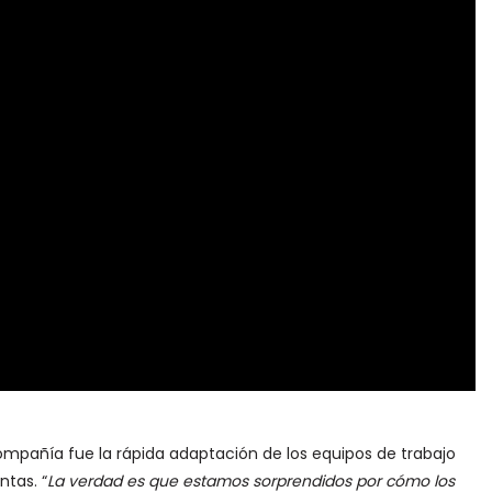
ompañía fue la rápida adaptación de los equipos de trabajo
ntas. “
La verdad es que estamos sorprendidos por cómo los