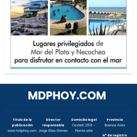
MDPHOY.COM
Titulo de la
Director
Domicilio legal
Provincia
publicación
responsable
Castelli 2159 –
Buenos Aires
www.mdphoy.com
Jorge Elías Gómez
Planta alta
N° de registro