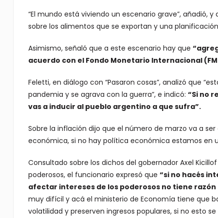
“El mundo está viviendo un escenario grave”, añadió, y
sobre los alimentos que se exportan y una planificació
Asimismo, señaló que a este escenario hay que
“agreg
acuerdo con el Fondo Monetario Internacional (FMI
Feletti, en diálogo con “Pasaron cosas”, analizó que “
pandemia y se agrava con la guerra”, e indicó:
“Si no 
vas a inducir al pueblo argentino a que sufra”.
Sobre la inflación dijo que el número de marzo va a ser a
económica, si no hay política económica estamos en 
Consultado sobre los dichos del gobernador Axel Kicillo
poderosos, el funcionario expresó que
“si no hacés in
afectar intereses de los poderosos no tiene razó
muy difícil y acá el ministerio de Economía tiene que b
volatilidad y preserven ingresos populares, si no esto se