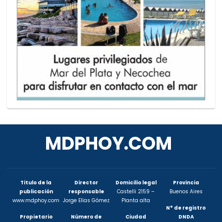
MDPHOY.COM
Titulo de la
Director
Domicilio legal
Provincia
publicación
responsable
Castelli 2159 –
Buenos Aires
www.mdphoy.com
Jorge Elías Gómez
Planta alta
N° de registro
Propietario
Número de
Ciudad
DNDA