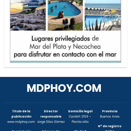
MDPHOY.COM
Titulo de la
Director
Domicilio legal
Provincia
publicación
responsable
Castelli 2159 –
Buenos Aires
www.mdphoy.com
Jorge Elías Gómez
Planta alta
N° de registro