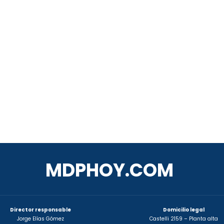
MDPHOY.COM
Director responsable
Domicilio legal
Jorge Elías Gómez
Castelli 2159 – Planta alta