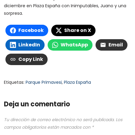
diciembre en Plaza España con Inimputables, Juano y una
sorpresa.
Facebook
Share on X
LinkedIn
WhatsApp
Email
Copy Link
Etiquetas:
Parque Primavesi
,
Plaza España
Deja un comentario
Tu dirección de correo electrónico no será publicada.
Los
campos obligatorios están marcados con
*