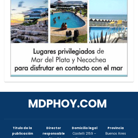
MDPHOY.COM
Titulo de la
Director
Domicilio legal
Provincia
publicación
responsable
Castelli 2159 –
Buenos Aires