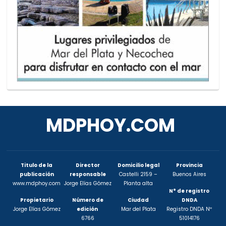
MDPHOY.COM
Titulo de la
Director
Domicilio legal
Provincia
publicación
responsable
Castelli 2159 –
Buenos Aires
www.mdphoy.com
Jorge Elías Gómez
Planta alta
N° de registro
Propietario
Número de
Ciudad
DNDA
Jorge Elías Gómez
edición
Mar del Plata
Registro DNDA Nº
6766
51014176