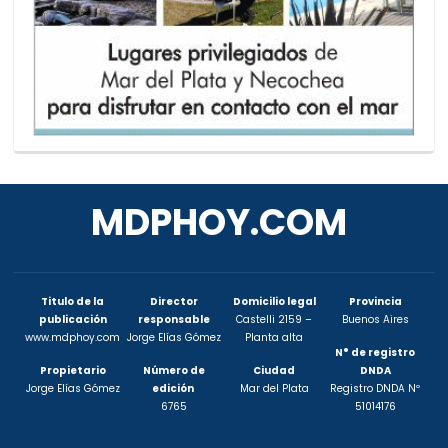
MDPHOY.COM
Titulo de la
Director
Domicilio legal
Provincia
publicación
responsable
Castelli 2159 –
Buenos Aires
www.mdphoy.com
Jorge Elías Gómez
Planta alta
N° de registro
Propietario
Número de
Ciudad
DNDA
Jorge Elías Gómez
edición
Mar del Plata
Registro DNDA Nº
6765
51014176