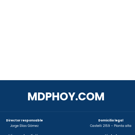
MDPHOY.COM
Director responsable
Domicilio legal
Jorge Elías Gómez
Castelli 2159 – Planta alta