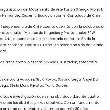
a organización del Movimiento de Arte Fusión Sinergia Project,
dy Hernández Cid, en articulación con el Consulado de Chile.
e Independencia de Chile cuenta además con la colaboración
rofesionales, “Mujeres de Negocios y Profesionales BPW
a de Arte, dependiente de la secretaria de Extensión de la
reto Yeomans Teatro “EL Telón”. La misma ha sido declarada
lata.
 de artes como, plásticas, visuales, ilustración, fotografía,
icos de Laura Vásquez, Silvia Novoa, Susana Lerga, Angel Da
ega, Stella Maris Privatto, Tania Garcés.
cartas e investigación que se ha abordado durante cuatro
r y crear las distintas piezas creativas. Con un fundamento
re la amistad entre Mistral y Ocampo por más 30 años.