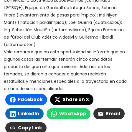
Comercio; Club Atlético Lobos Marinos (comunidad
LGTBIQ+); Equipo de Goalball de Integra Sports; Sabrina
Priore (levantamiento de pesas paralímpico); Inti Niyen
Mantz (natación paralímpica); Joel Guerra (cuatriciclos);
Ing. Sebastián Mauriño (automovilismo); Equipo Femenino
de fútbol del Club Atlético Aldosivi y Guillermo Tibaldi
(ultramaratón).
Vale remarcar que en esta oportunidad se informó que en
algunos casos las “ternas” tendrán cinco candidatos
producto del gran año que tuvieron. Además de los
ternados, se dieron a conocer a quienes recibirán
estatuillas y menciones especiales a la trayectoria en cada
de una de sus especialidades.
Facebook
Share on X
LinkedIn
WhatsApp
Email
Copy Link