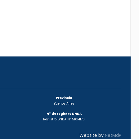
Provincia
Buenos Aires
N° de registro DNDA
Registro DNDA Nº 51014176
Website by
NetMdP