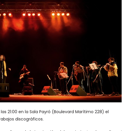
as 21:00 en la Sala Payró (Boulevard Marítimo 228) el
abajos discográficos.