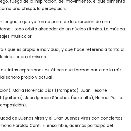
uego, fuego de la inspiración, del movimiento, el que alimenta
 como una chispa, la percepción.
un lenguaje que ya forma parte de la expresión de una
o moderno… todo orbita alrededor de un núcleo rítmico. La música
isajes multicolor.
 raíz que es propia e individual, y que hace referencia tanto al
ecide ser en el mismo.
 distintas expresiones estéticas que forman parte de la raíz
al sonoro propio y actual.
ción), María Florencia Díaz (trompeta), Juan Tesone
 (guitarra), Juan Ignacio Sánchez (saxo alto), Nahuel Rosso
composición).
iudad de Buenos Aires y el Gran Buenos Aires con conciertos
emoria Haroldo Conti. El ensamble, además participó del