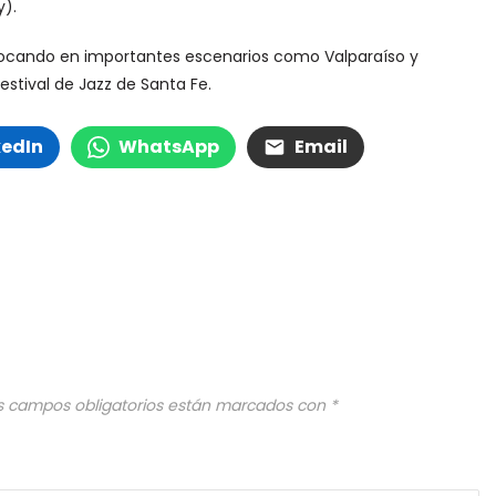
y).
le tocando en importantes escenarios como Valparaíso y
Festival de Jazz de Santa Fe.
kedIn
WhatsApp
Email
s campos obligatorios están marcados con
*