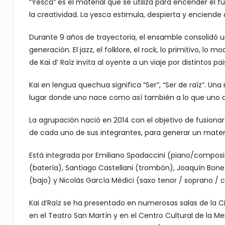
“Yesca” es el material que se utiliza para encender el f
la creatividad. La yesca estimula, despierta y enciende
Durante 9 años de trayectoria, el ensamble consolidó 
generación. El jazz, el folklore, el rock, lo primitivo, l
de Kai d’ Raíz invita al oyente a un viaje por distintos pa
Kai en lengua quechua significa “Ser”, “Ser de raíz”. Una
lugar donde uno nace como así también a lo que uno d
La agrupación nació en 2014 con el objetivo de fusionar
de cada uno de sus integrantes, para generar un materi
Está integrada por Emiliano Spadaccini (piano/composi
(batería), Santiago Castellani (trombón), Joaquín Bonet
(bajo) y Nicolás García Médici (saxo tenor / soprano / 
Kai d’Raíz se ha presentado en numerosas salas de la C
en el Teatro San Martín y en el Centro Cultural de la M