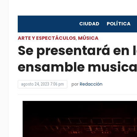
CIUDAD
POLÍTICA
ARTE Y ESPECTÁCULOS
MÚSICA
,
Se presentará en l
ensamble musical
por
Redacción
agosto 24, 2023 7:06 pm