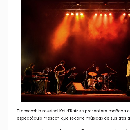
El ensamble musical Kai d’Raíz se presentará mañana a l
espectáculo “Yesca”, que recorre músicas de sus tres tr