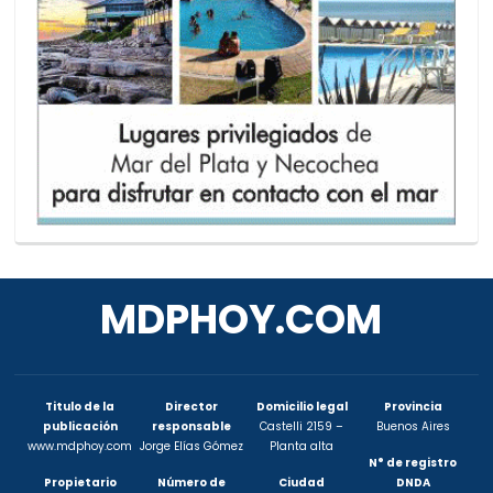
MDPHOY.COM
Titulo de la
Director
Domicilio legal
Provincia
publicación
responsable
Castelli 2159 –
Buenos Aires
www.mdphoy.com
Jorge Elías Gómez
Planta alta
N° de registro
Propietario
Número de
Ciudad
DNDA