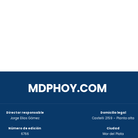
MDPHOY.COM
Director responsable
Domicilio legal
Jorge Elías Gómez
Castelli 2159 – Planta alta
Número de edición
Ciudad
6766
Mar del Plata