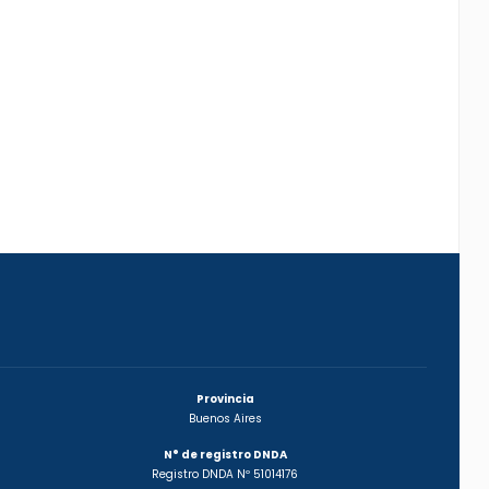
Provincia
Buenos Aires
N° de registro DNDA
Registro DNDA Nº 51014176