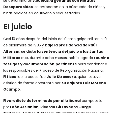
se denominaron
Abuelas Argentinas con Nietitos
Desaparecidos
, se enfocaron en la búsqueda de niños y
niñas nacidos en cautiverio o secuestrados.
El juicio
Casi 10 años después del inicio del último golpe militar, el 9
de diciembre de 1985 y
bajo la presidencia de Raúl
Alfonsín
,
se dictó la sentencia del juicio a las Juntas
Militares
que, durante ocho meses, había logrado
reunir a
testigos y documentación
pertinente
para condenar a
los responsables del Proceso de Reorganización Nacional.
El
fiscal
de la causa fue
Julio Strassera
, quien estuvo
asistido de forma constante por
su adjunto Luis Moreno
Ocampo
.
El
veredicto determinado por el tribunal
compuesto
por
León Arslanian, Ricardo Gil Lavedra, Jorge