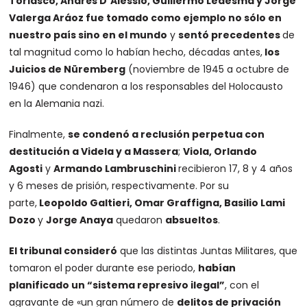
Torlasco, Andrés D´Alessio, Guillermo Ledesma y Jorge
Valerga Aráoz fue tomado como ejemplo no sólo en
nuestro país sino en el mundo
y
sentó precedentes
de
tal magnitud como lo habían hecho, décadas antes,
los
Juicios de Nüremberg
(noviembre de 1945 a octubre de
1946) que condenaron a los responsables del Holocausto
en la Alemania nazi.
Finalmente,
se condenó a reclusión perpetua con
destitución a Videla y a Massera
;
Viola, Orlando
Agosti
y
Armando Lambruschini
recibieron 17, 8 y 4 años
y 6 meses de prisión, respectivamente. Por su
parte,
Leopoldo Galtieri, Omar Graffigna, Basilio Lami
Dozo
y
Jorge Anaya
quedaron
absueltos
.
El tribunal consideró
que las distintas Juntas Militares, que
tomaron el poder durante ese periodo,
habían
planificado un “sistema represivo ilegal”
, con el
agravante de «un gran número de
delitos de privación