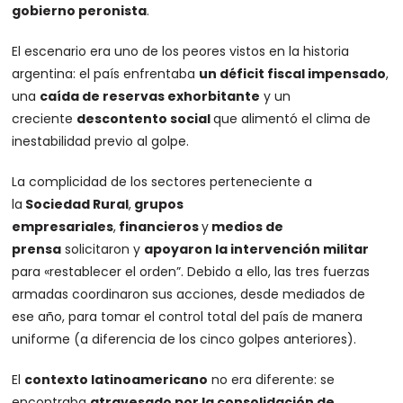
gobierno peronista
.
El escenario era uno de los peores vistos en la historia
argentina: el país enfrentaba
un déficit fiscal impensado
,
una
caída de reservas exhorbitante
y un
creciente
descontento social
que alimentó el clima de
inestabilidad previo al golpe.
La complicidad de los sectores perteneciente a
la
Sociedad Rural
,
grupos
empresariales
,
financieros
y
medios de
prensa
solicitaron y
apoyaron la intervención militar
para «restablecer el orden”. Debido a ello, las tres fuerzas
armadas coordinaron sus acciones, desde mediados de
ese año, para tomar el control total del país de manera
uniforme (a diferencia de los cinco golpes anteriores).
El
contexto latinoamericano
no era diferente: se
encontraba
atravesado por la consolidación de