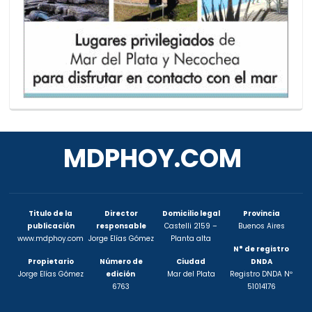
MDPHOY.COM
Titulo de la
Director
Domicilio legal
Provincia
publicación
responsable
Castelli 2159 –
Buenos Aires
www.mdphoy.com
Jorge Elías Gómez
Planta alta
N° de registro
Propietario
Número de
Ciudad
DNDA
Jorge Elías Gómez
edición
Mar del Plata
Registro DNDA Nº
6763
51014176