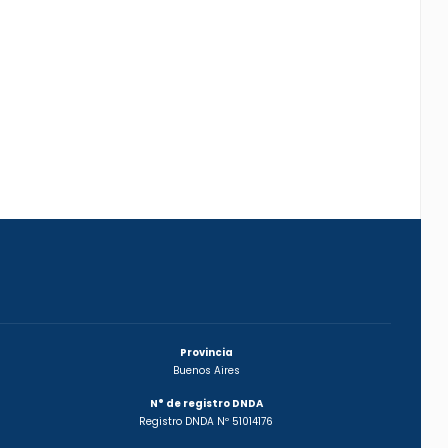
Provincia
Buenos Aires
N° de registro DNDA
Registro DNDA Nº 51014176