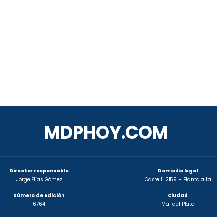
MDPHOY.COM
Director responsable
Domicilio legal
Jorge Elías Gómez
Castelli 2159 – Planta alta
Número de edición
Ciudad
6764
Mar del Plata