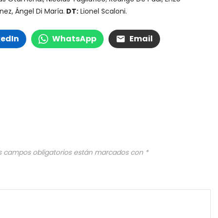
ínez, Ángel Di María.
DT:
Lionel Scaloni.
kedIn
WhatsApp
Email
s campos obligatorios están marcados con
*