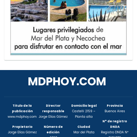
MDPHOY.COM
Titulo de la
Director
Domicilio legal
Provincia
publicación
responsable
Castelli 2159 –
Buenos Aires
www.mdphoy.com
Jorge Elías Gómez
Planta alta
N° de registro
Propietario
Número de
Ciudad
DNDA
Jorge Elías Gómez
edición
Mar del Plata
Registro DNDA Nº