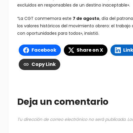
excluidos en responsables de un destino inaceptable».
“La CGT conmemora este
7 de agosto
, día del patro
los valores históricos del movimiento obrero: el trabajo d
con oportunidades para todos», insistió.
Facebook
Share on X
Lin
Copy Link
Deja un comentario
Tu dirección de correo electrónico no será publicada.
Lo