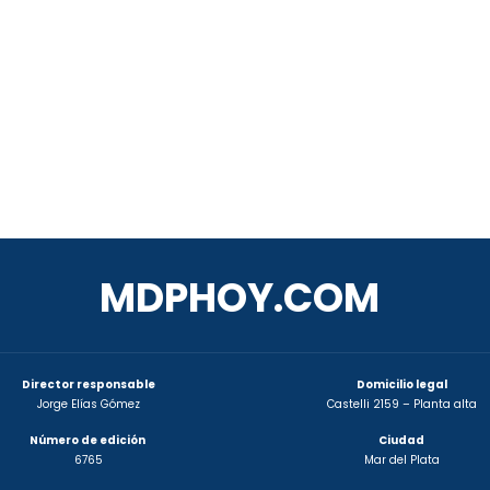
MDPHOY.COM
Director responsable
Domicilio legal
Jorge Elías Gómez
Castelli 2159 – Planta alta
Número de edición
Ciudad
6765
Mar del Plata