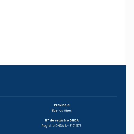
Provincia
Buenos Aires
N° de registro DNDA
Registro DNDA Nº 51014176