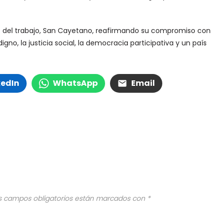
no del trabajo, San Cayetano, reafirmando su compromiso con
igno, la justicia social, la democracia participativa y un país
kedIn
WhatsApp
Email
s campos obligatorios están marcados con
*