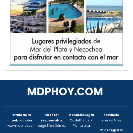
MDPHOY.COM
Titulo de la
Director
Domicilio legal
Provincia
publicación
responsable
Castelli 2159 –
Buenos Aires
www.mdphoy.com
Jorge Elías Gómez
Planta alta
N° de registro