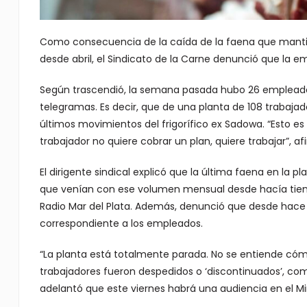
Como consecuencia de la caída de la faena que mantien
desde abril, el Sindicato de la Carne denunció que la e
Según trascendió, la semana pasada hubo 26 empleado
telegramas. Es decir, que de una planta de 108 trabaja
últimos movimientos del frigorífico ex Sadowa. “Esto e
trabajador no quiere cobrar un plan, quiere trabajar”, af
El dirigente sindical explicó que la última faena en la 
que venían con ese volumen mensual desde hacía tiempo.
Radio Mar del Plata. Además, denunció que desde hace 
correspondiente a los empleados.
“La planta está totalmente parada. No se entiende cóm
trabajadores fueron despedidos o ‘discontinuados’, com
adelantó que este viernes habrá una audiencia en el Mini