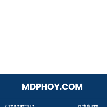
MDPHOY.COM
Director responsable
Domicilio legal