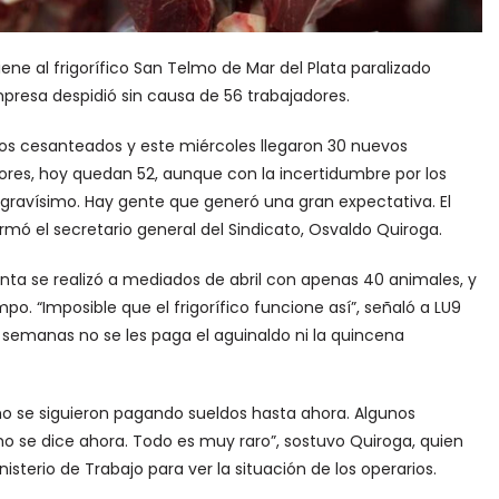
e al frigorífico San Telmo de Mar del Plata paralizado
mpresa despidió sin causa de 56 trabajadores.
s cesanteados y este miércoles llegaron 30 nuevos
dores, hoy quedan 52, aunque con la incertidumbre por los
s gravísimo. Hay gente que generó una gran expectativa. El
irmó el secretario general del Sindicato, Osvaldo Quiroga.
planta se realizó a mediados de abril con apenas 40 animales, y
 “Imposible que el frigorífico funcione así”, señaló a LU9
semanas no se les paga el aguinaldo ni la quincena
o se siguieron pagando sueldos hasta ahora. Algunos
o se dice ahora. Todo es muy raro”, sostuvo Quiroga, quien
sterio de Trabajo para ver la situación de los operarios.