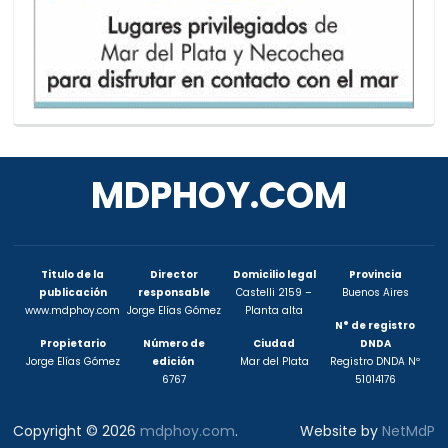
MDPHOY.COM
Titulo de la
Director
Domicilio legal
Provincia
publicación
responsable
Castelli 2159 –
Buenos Aires
www.mdphoy.com
Jorge Elías Gómez
Planta alta
N° de registro
Propietario
Número de
Ciudad
DNDA
Jorge Elías Gómez
edición
Mar del Plata
Registro DNDA Nº
6767
51014176
Copyright © 2026
mdphoy.com
.
Website by
NetMdP