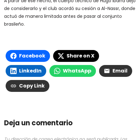
A partir de ese hecho, el cuerpo técnico de Hugo Ibarra dejó
de considerarlo y el club acordó su cesión a Al-Nassr, donde
actuó de manera limitada antes de pasar al conjunto
brasileño.
Facebook
Share on X
LinkedIn
WhatsApp
Email
Copy Link
Deja un comentario
Tu dirección de correo electrónico no será publicada.
Los