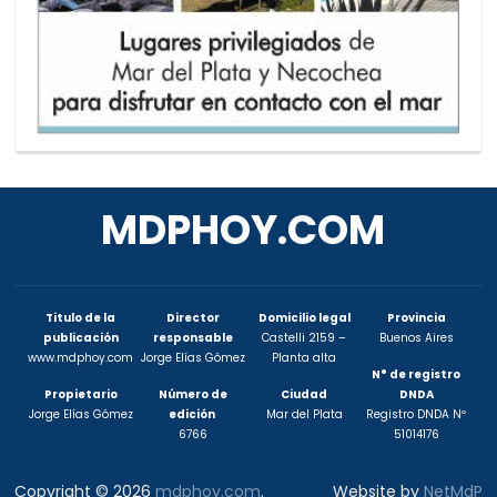
MDPHOY.COM
Titulo de la
Director
Domicilio legal
Provincia
publicación
responsable
Castelli 2159 –
Buenos Aires
www.mdphoy.com
Jorge Elías Gómez
Planta alta
N° de registro
Propietario
Número de
Ciudad
DNDA
Jorge Elías Gómez
edición
Mar del Plata
Registro DNDA Nº
6766
51014176
Copyright © 2026
mdphoy.com
.
Website by
NetMdP