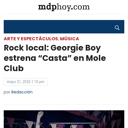
ARTE Y ESPECTÁCULOS
MÚSICA
,
Rock local: Georgie Boy
estrena “Casta” en Mole
Club
mayo 21, 2026 1:10 pm
por
Redacción