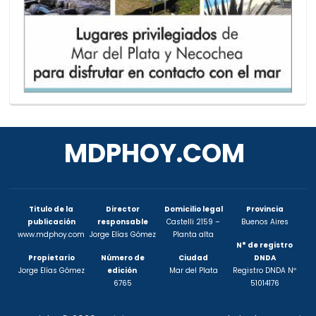
MDPHOY.COM
Titulo de la
Director
Domicilio legal
Provincia
publicación
responsable
Castelli 2159 –
Buenos Aires
www.mdphoy.com
Jorge Elías Gómez
Planta alta
N° de registro
Propietario
Número de
Ciudad
DNDA
Jorge Elías Gómez
edición
Mar del Plata
Registro DNDA Nº
6765
51014176