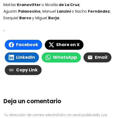
Matías
Kranevitter
o Nicolás
de La Cruz
;
Agustin
Palavecino
, Manuel
Lanzini
o Nacho
Fernández
;
Esequiel
Barco
y Miguel
Borja
.
..
Facebook
Share on X
LinkedIn
WhatsApp
Email
Copy Link
Deja un comentario
Tu dirección de correo electrónico no será publicada.
Los