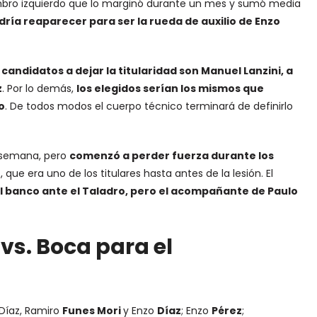
bro izquierdo que lo marginó durante un mes y sumó media
ría reaparecer para ser la rueda de auxilio de Enzo
 candidatos a dejar la titularidad son Manuel Lanzini, a
z
. Por lo demás,
los elegidos serían los mismos que
o
. De todos modos el cuerpo técnico terminará de definirlo
a semana, pero
comenzó a perder fuerza durante los
z
, que era uno de los titulares hasta antes de la lesión. El
el banco ante el Taladro, pero el acompañante de Paulo
 vs. Boca para el
 Díaz, Ramiro
Funes Mori
y Enzo
Díaz
; Enzo
Pérez
;