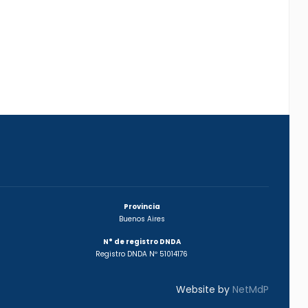
Provincia
Buenos Aires
N° de registro DNDA
Registro DNDA Nº 51014176
Website by
NetMdP