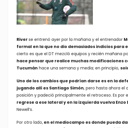
River
se entrenó ayer por la mañana y el entrenador
M
formal
en la que no dio demasiados indicios para 
cierto es que el DT mezcló equipos y recién mañana p
hace pensar que realice muchas modificaciones co
Tucumán
hace una semana y media; en principio,
sol
Uno de los cambios que podrían darse es en la def
jugando allí es Santiago Simón
, pero hasta ahora el
posición y padeció principalmente el retroceso. Es por
regrese a ese lateral y en la izquierda vuelva Enzo 
Newell’s.
Por otro lado,
en el mediocampo es donde pueda dars