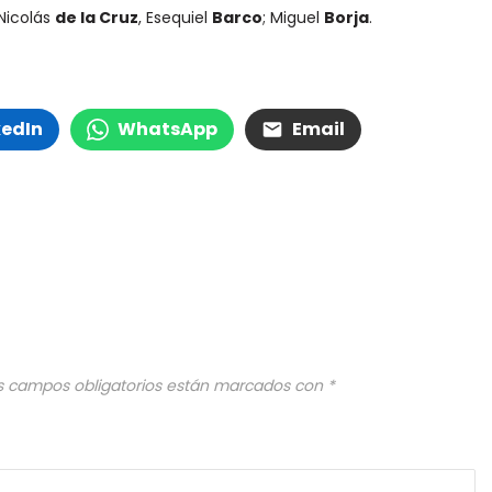
Nicolás
de la Cruz
, Esequiel
Barco
; Miguel
Borja
.
kedIn
WhatsApp
Email
s campos obligatorios están marcados con
*