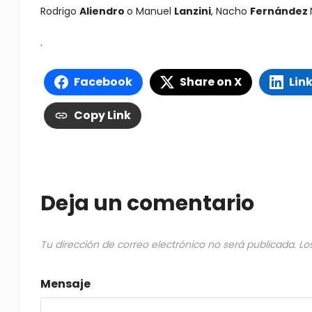
Rodrigo
Aliendro
o Manuel
Lanzini
, Nacho
Fernández
.
Facebook
Share on X
Lin
Copy Link
Deja un comentario
Tu dirección de correo electrónico no será publicada.
Lo
Mensaje