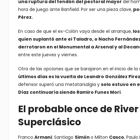
una ruptura del tendón del pectoral mayor
del hom
hora de juego ante Banfield. Por ser una pieza clave,
pod
Pérez.
En caso de que el ex-Colón vaya desde el arranque,
los
quien suplantó ante el Taladro, o Nacho Fernánde
derrotaron en el Monumental a Arsenal y al Decan
entre este jueves y viernes.
Otra de las opciones que se barajaron en el inicio de l
últimos días es la vuelta de Leandro González Pire
defensor superó una metatarsalgia y
solo estuvo en 
Díaz continuaría siendo Ramiro Funes Mori
.
El probable once de River
Superclásico
Franco
Armani
; Santiago
Simón
o Milton
Casco
, Paulo