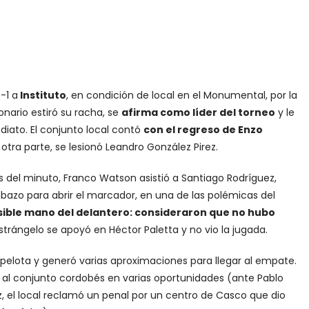
-1 a
Instituto
, en condición de local en el Monumental, por la
lonario estiró su racha, se
afirma como líder del torneo
y le
diato. El conjunto local contó
con el regreso de Enzo
r otra parte, se lesionó Leandro González Pirez.
s del minuto, Franco Watson asistió a Santiago Rodríguez,
mbazo para abrir el marcador, en una de las polémicas del
osible mano del delantero: consideraron que no hubo
astrángelo se apoyó en Héctor Paletta y no vio la jugada.
a pelota y generó varias aproximaciones para llegar al empate.
r al conjunto cordobés en varias oportunidades (ante Pablo
vez, el local reclamó un penal por un centro de Casco que dio