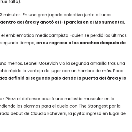
fue falta).
 33 minutos. En una gran jugada colectiva junto a Lucas
entro del área y anotó el 1-1 parcial en el Monumental.
ez: el emblemático mediocampista -quien se perdió los últimos
el segundo tiempo,
en su regreso a las canchas después de
uno menos. Leonel Mosevich vio la segunda amarilla tras una
ovechó rápido la ventaja de jugar con un hombre de más. Poco
z definió al segundo palo desde la puerta del área y lo
ez Pirez: el defensor acusó una molestia muscular en la
endiendo las alarmas para el duelo con The Strongest por la
rado debut de Claudio Echeverri, la joyita: ingresó en lugar de