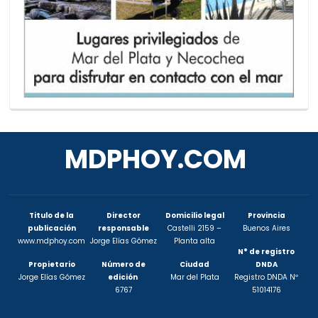
MDPHOY.COM
Titulo de la
Director
Domicilio legal
Provincia
publicación
responsable
Castelli 2159 –
Buenos Aires
www.mdphoy.com
Jorge Elías Gómez
Planta alta
N° de registro
Propietario
Número de
Ciudad
DNDA
Jorge Elías Gómez
edición
Mar del Plata
Registro DNDA Nº
6767
51014176