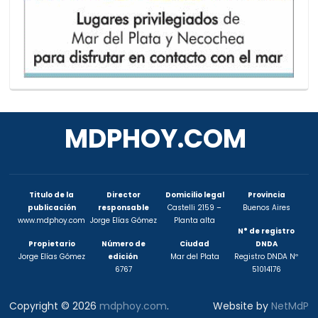
MDPHOY.COM
Titulo de la
Director
Domicilio legal
Provincia
publicación
responsable
Castelli 2159 –
Buenos Aires
www.mdphoy.com
Jorge Elías Gómez
Planta alta
N° de registro
Propietario
Número de
Ciudad
DNDA
Jorge Elías Gómez
edición
Mar del Plata
Registro DNDA Nº
6767
51014176
Copyright © 2026
mdphoy.com
.
Website by
NetMdP