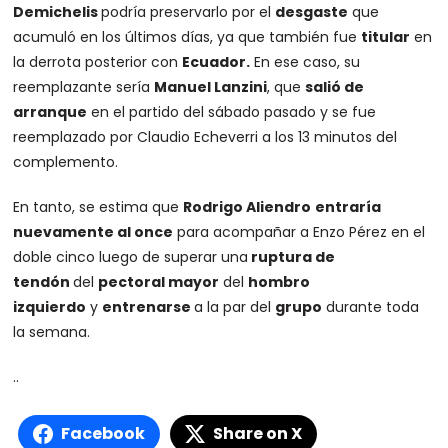
Demichelis
podría preservarlo por el
desgaste
que
acumuló en los últimos días, ya que también fue
titular
en
la derrota posterior con
Ecuador.
En ese caso, su
reemplazante sería
Manuel Lanzini
, que
salió de
arranque
en el partido del sábado pasado y se fue
reemplazado por Claudio Echeverri a los 13 minutos del
complemento.
En tanto, se estima que
Rodrigo Aliendro
entraría
nuevamente al once
para acompañar a Enzo Pérez en el
doble cinco luego de superar una
ruptura de
tendón
del
pectoral mayor
del
hombro
izquierdo
y
entrenarse
a la par del
grupo
durante toda
la semana.
..
Facebook
Share on X