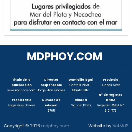
MDPHOY.COM
Titulo de la
Director
Domicilio legal
Provincia
publicación
responsable
Castelli 2159 –
Buenos Aires
www.mdphoy.com
Jorge Elías Gómez
Planta alta
N° de registro
Propietario
Número de
Ciudad
DNDA
Jorge Elías Gómez
edición
Mar del Plata
Registro DNDA Nº
6765
51014176
Copyright © 2026
mdphoy.com
.
Website by
NetMdP