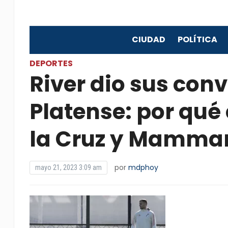
CIUDAD
POLÍTICA
DEPORTES
River dio sus con
Platense: por qué
la Cruz y Mamma
por
mdphoy
mayo 21, 2023 3:09 am