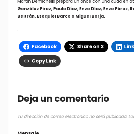
Martín Demichelis prepara un once con una duda en a
González Pirez, Paulo Díaz, Enzo Díaz; Enzo Pérez, 
Beltrán, Esequiel Barco o Miguel Borja.
.
Facebook
Share on X
Lin
Copy Link
Deja un comentario
Tu dirección de correo electrónico no será publicada.
Lo
Mensaje