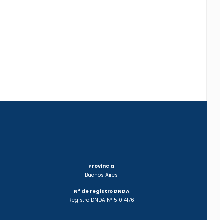
Provincia
Buenos Aires
N° de registro DNDA
Registro DNDA Nº 51014176