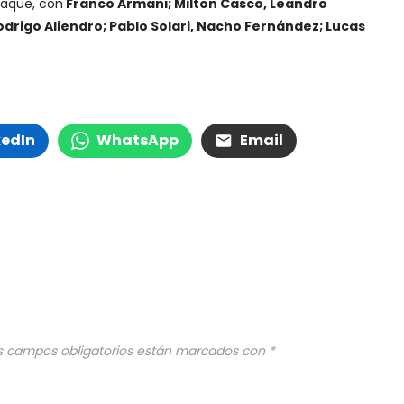
taque, con
Franco Armani; Milton Casco, Leandro
Rodrigo Aliendro; Pablo Solari, Nacho Fernández; Lucas
kedIn
WhatsApp
Email
s campos obligatorios están marcados con
*