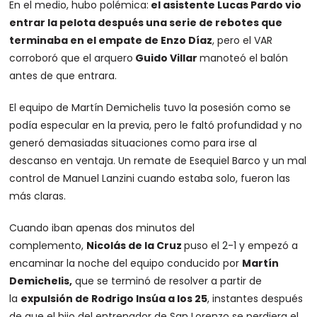
En el medio, hubo polémica:
el asistente Lucas Pardo vio
entrar la pelota después una serie de rebotes que
terminaba en el empate de Enzo Díaz
, pero el VAR
corroboró que el arquero
Guido Villar
manoteó el balón
antes de que entrara.
El equipo de Martín Demichelis tuvo la posesión como se
podía especular en la previa, pero le faltó profundidad y no
generó demasiadas situaciones como para irse al
descanso en ventaja. Un remate de Esequiel Barco y un mal
control de Manuel Lanzini cuando estaba solo, fueron las
más claras.
Cuando iban apenas dos minutos del
complemento,
Nicolás de la Cruz
puso el 2-1 y empezó a
encaminar la noche del equipo conducido por
Martín
Demichelis,
que se terminó de resolver a partir de
la
expulsión de Rodrigo Insúa a los 25
, instantes después
de que el hijo del entrenador de San Lorenzo se perdiera el