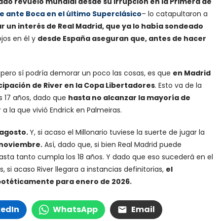
o revuelo mundial desde su irrupción en la Primera de
bre ante Boca en el último Superclásico
– lo catapultaron a
ar un interés de Real Madrid, que ya lo había sondeado
ojos en él y
desde España aseguran que, antes de hacer
 pero sí podría demorar un poco las cosas, es que
en Madrid
ipación de River en la Copa Libertadores
. Esto va de la
s 17 años, dado que
hasta no alcanzar la mayoría de
r a la que vivió Endrick en Palmeiras.
 agosto.
Y, si acaso el Millonario tuviese la suerte de jugar la
 noviembre.
Así, dado que, si bien Real Madrid puede
sta tanto cumpla los 18 años. Y dado que eso sucederá en el
, si acaso River llegara a instancias definitorias,
el
potéticamente para enero de 2026.
kedIn
WhatsApp
Email