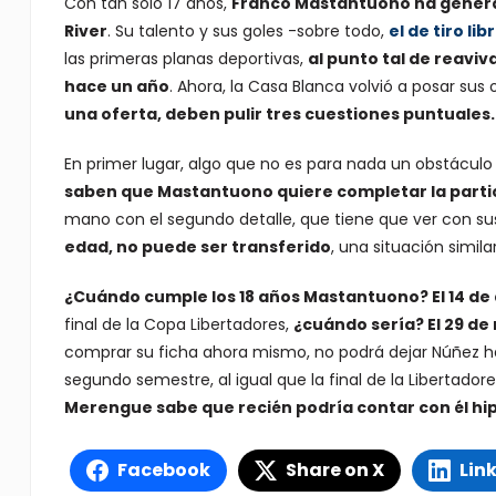
Con tan solo 17 años,
Franco Mastantuono ha generad
River
. Su talento y sus goles -sobre todo,
el de tiro li
las primeras planas deportivas,
al punto tal de reaviv
hace un año
. Ahora, la Casa Blanca volvió a posar sus 
una oferta, deben pulir tres cuestiones puntuales.
En primer lugar, algo que no es para nada un obstáculo
saben que Mastantuono quiere completar la partic
mano con el segundo detalle, que tiene que ver con su
edad, no puede ser transferido
, una situación simila
¿Cuándo cumple los 18 años Mastantuono? El 14 de
final de la Copa Libertadores,
¿cuándo sería? El 29 de
comprar su ficha ahora mismo, no podrá dejar Núñez ha
segundo semestre, al igual que la final de la Libertadores
Merengue sabe que recién podría contar con él hi
Facebook
Share on X
Lin